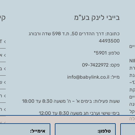
בייבי לינק בע"מ
קי
כתובת: דרך ההדרים 50, ת.ד 598 שדה ורבורג
4493500
T
ים
טלפון: 5901*
אי
ות משווקת את בדיקת ה-NIPT
פקס: 09-7422972
ת
בי
 21 – תסמונת
מייל:
info@babylink.co.il
ש
דאון, טריזומיה 18 – תסמונת אדוארדס, טריזומיה 13–
קת
ה
ים
שעות פעילות: בימים א' – ה' משעה 8:30 עד 18:00
נה
ה
קל
בימי שישי וערבי חג משעה 8:30 עד 12:00
לה
צ