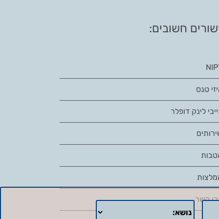
שורים חשובים:
NIP
זי טנס
יבי לינק דופלר
ירותים
טבות
מלצות
רו קשר