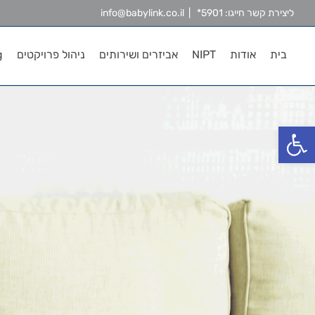
Ski
ליצירת קשר חייגו: 5901*
|
info@babylink.co.il
t
conten
בית
אודות
NIPT
אביזרים ושירותים
ניהול פרויקטים
g
פתח סרגל נגישות