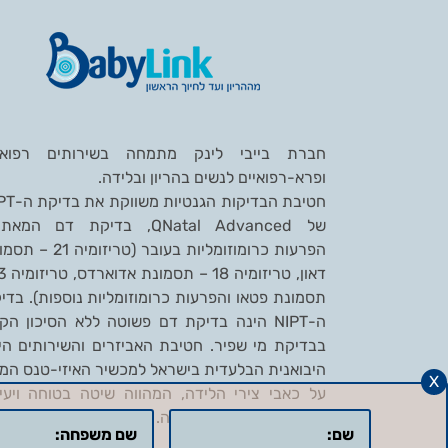
חברת בייבי לינק מתמחה בשירותים רפואי
ופרא-רפואיים לנשים בהריון ובלידה.
חטיבת הבדיקות הגנטי
של
QNatal Advanced
, בדיקת דם המאתר
הפרעות כרומוזומליות בעובר (טריזומיה
תסמונת פטאו והפרעות כרומוזומליות נוספות). בדי
ה-NIPT הינה בדיקת דם פשוטה ללא הסיכון הקי
בבדיקת מי שפיר. חטיבת האביזרים והשירותים הי
היבואנית הבלעדית בישראל למכשיר האיזי-טנס המ
X
על כאבי צירי הלידה, המהווה שיטה בטוחה ויעי
להקלה על הכאבים בלידה.
למידע נוסף