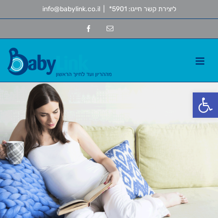
Ski
ליצירת קשר חייגו: 5901*
|
info@babylink.co.il
t
conten
Facebook
Email
פתח סרגל נגישות