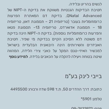
לנשים בהריון ובלידה.
חטיבת הבדיקות הגנטיות משווקת את בדיקת ה-NIPT של
QNatal Advanced
, בדיקת דם המאתרת הפרעות
כרומוזומליות בעובר (טריזומיה 21 – תסמונת דאון, טריזומיה
18 – תסמונת אדוארדס, טריזומיה 13– תסמונת פטאו
והפרעות כרומוזומליות נוספות). בדיקת ה-NIPT הינה בדיקת
דם פשוטה ללא הסיכון הקיים בבדיקת מי שפיר. חטיבת
האביזרים והשירותים הינה היבואנית הבלעדית בישראל
למכשיר האיזי-טנס המקל על כאבי צירי הלידה, המהווה
שיטה בטוחה ויעילה להקלה על הכאבים בלידה.
למידע נוסף
בייבי לינק בע"מ
כתובת: דרך ההדרים 50, ת.ד 598 שדה ורבורג 4493500
טלפון: 5901*
פקס: 09-7422972